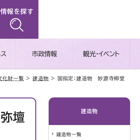
情報を探す
ネス
市政情報
観光・イベント
文化財一覧
>
建造物
> 国指定：建造物 妙源寺柳堂
建造物
須弥壇
建造物一覧