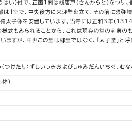
うはい）付で、正面1間は桟唐戸（さんからと）をつり、
部は1室で、中央後方に来迎壁を立て、その前に須弥壇
徳太子像を安置しています。当寺には正和3年（131
の様式もみられることから、これは現存の堂の前身の
ていますが、中世この堂は柳堂ではなく、「太子堂」と
（つけたり：ずしいっきおよびしゅみだんいちぐ、むな
造物）