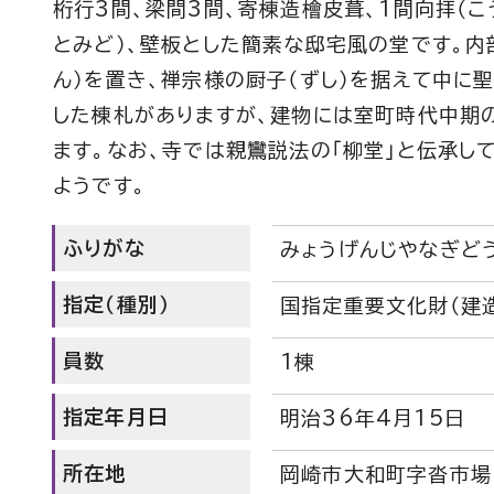
桁行3間、梁間3間、寄棟造檜皮葺、1間向拝（こ
とみど）、壁板とした簡素な邸宅風の堂です。内
ん）を置き、禅宗様の厨子（ずし）を据えて中に聖
した棟札がありますが、建物には室町時代中期
ます。なお、寺では親鸞説法の「柳堂」と伝承し
ようです。
ふりがな
みょうげんじやなぎどう
指定（種別）
国指定重要文化財（建
員数
1棟
指定年月日
明治36年4月15日
所在地
岡崎市大和町字沓市場