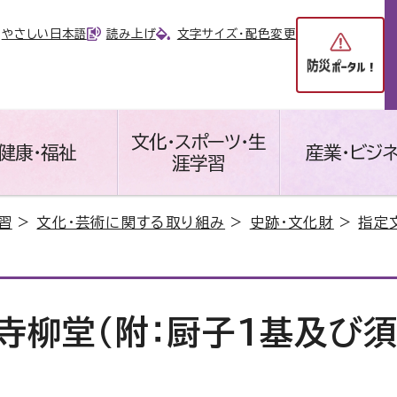
やさしい日本語
読み上げ
文字サイズ・配色変更
文化・スポーツ・生
健康・福祉
産業・ビジ
涯学習
習
>
文化・芸術に関する取り組み
>
史跡・文化財
>
指定
寺柳堂（附：厨子1基及び