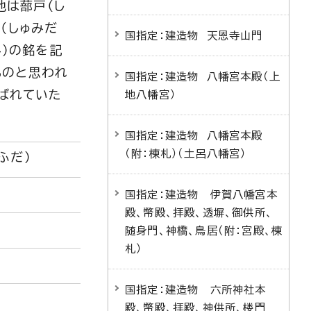
他は蔀戸（し
（しゅみだ
国指定：建造物 天恩寺山門
4）の銘を記
ものと思われ
国指定：建造物 八幡宮本殿（上
呼ばれていた
地八幡宮）
国指定：建造物 八幡宮本殿
（附：棟札）（土呂八幡宮）
ふだ）
国指定：建造物 伊賀八幡宮本
殿、幣殿、拝殿、透塀、御供所、
随身門、神橋、鳥居（附：宮殿、棟
札）
国指定：建造物 六所神社本
殿、幣殿、拝殿、神供所、楼門