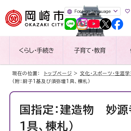
Foreign language
くらし・手続き
子育て・教育
現在の位置：
トップページ
>
文化・スポーツ・生涯学
（附：厨子1基及び須弥壇1具、棟札）
国指定：建造物 妙源
1具、棟札）