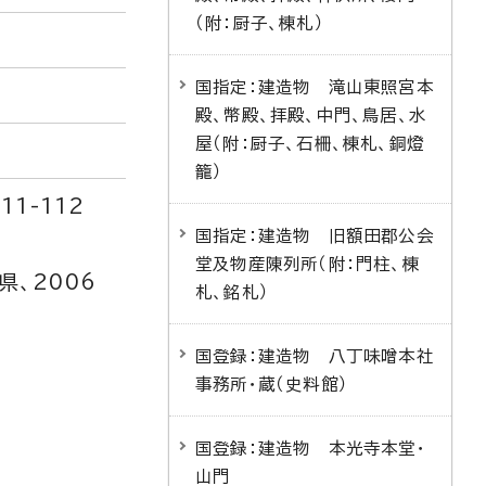
（附：厨子、棟札）
国指定：建造物 滝山東照宮本
殿、幣殿、拝殿、中門、鳥居、水
屋（附：厨子、石柵、棟札、銅燈
籠）
1-112
国指定：建造物 旧額田郡公会
堂及物産陳列所（附：門柱、棟
県、2006
札、銘札）
国登録：建造物 八丁味噌本社
事務所・蔵（史料館）
国登録：建造物 本光寺本堂・
山門