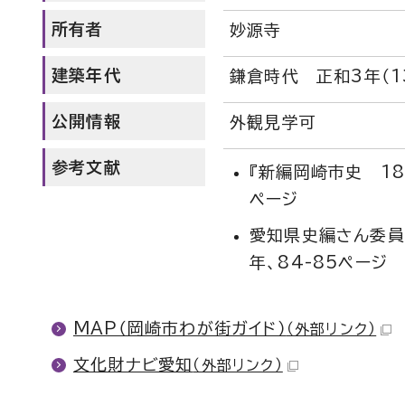
所有者
妙源寺
建築年代
鎌倉時代 正和3年（1
公開情報
外観見学可
参考文献
『新編岡崎市史 18
ページ
愛知県史編さん委員
年、84-85ページ
MAP（岡崎市わが街ガイド）
（外部リンク）
文化財ナビ愛知
（外部リンク）