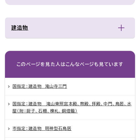
建造物
このページを見た人は
こんなページも見ています
国指定：建造物 滝山寺三門
国指定：建造物 滝山東照宮本殿、幣殿、拝殿、中門、鳥居、水
屋（附：厨子、石柵、棟札、銅燈籠）
市指定：建造物 明神型石鳥居