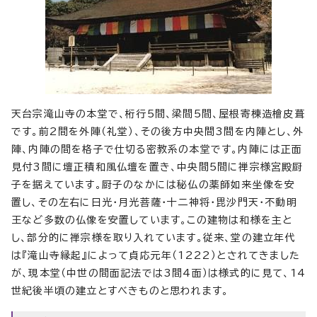
天台宗滝山寺の本堂で、桁行5間、梁間5間、屋根寄棟造檜皮葺
です。前2間を外陣（礼堂）、その後方中央間3間を内陣とし、外
陣、内陣の間を格子で仕切る密教系の本堂です。内陣には正面
見付3間に壇正積和風仏壇を置き、中央間5間に禅宗様宮殿厨
子を据えています。厨子のなかには秘仏の薬師如来坐像を安
置し、その左右に日光・月光菩薩・十二神将・毘沙門天・不動明
王など多数の仏像を安置しています。この建物は和様を主と
し、部分的に禅宗様を取り入れています。従来、堂の建立年代
は『滝山寺縁起』によって貞応元年（1222）とされてきました
が、現本堂（中世の間面記法では3間4面）は様式的に見て、14
世紀後半頃の建立とすべきものと思われます。