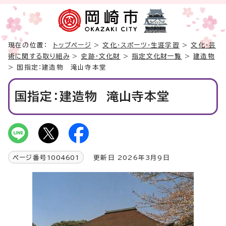
現在の位置：
トップページ
>
文化・スポーツ・生涯学習
>
文化・芸
術に関する取り組み
>
史跡・文化財
>
指定文化財一覧
>
建造物
> 国指定：建造物 滝山寺本堂
国指定：建造物 滝山寺本堂
ページ番号
1004601
更新日 2026年3月9日