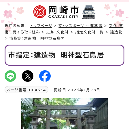
現在の位置：
トップページ
>
文化・スポーツ・生涯学習
>
文化・芸
術に関する取り組み
>
史跡・文化財
>
指定文化財一覧
>
建造物
> 市指定：建造物 明神型石鳥居
市指定：建造物 明神型石鳥居
ページ番号
1004634
更新日 2026年1月23日