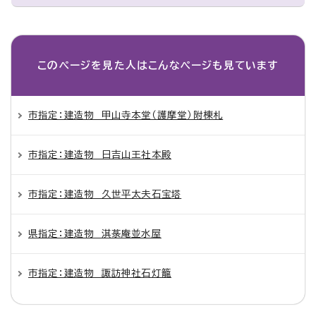
このページを見た人は
こんなページも見ています
市指定：建造物 甲山寺本堂（護摩堂）附棟札
市指定：建造物 日吉山王社本殿
市指定：建造物 久世平太夫石宝塔
県指定：建造物 淇菉庵並水屋
市指定：建造物 諏訪神社石灯籠