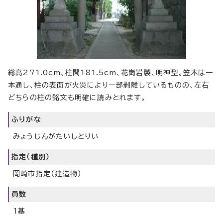
総高271.0cm、柱間181.5cm、花崗岩製、明神型。笠木は一
本通し、柱の表面が火災により一部剥離しているものの、左右
どちらの柱の銘文も明確に読みとれます。
ふりがな
みょうじんがたいしとりい
指定（種別）
岡崎市指定（建造物）
員数
1基