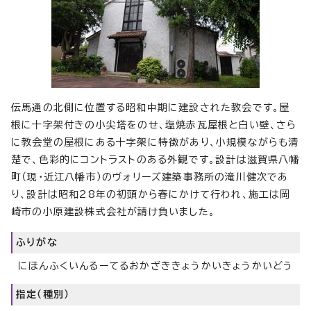
伝馬通の北側に位置する昭和中期に建設された教会です。屋
根に十字架付きの小尖塔をのせ、塩焼赤瓦屋根と白い壁、さら
に教会堂の屋根にある十字架に特徴があり、小規模ながらも清
楚で、色彩的にコントラストのある外観です。設計は滋賀県八幡
町（現・近江八幡市）のヴォリーズ建築事務所の滝川健次であ
り、設計は昭和28年の初頭から春にかけて行われ、施工は岡
崎市の小原建設株式会社が請け負いました。
ふりがな
にほんふくいんるーてるおかざききょうかいきょうかいどう
指定（種別）