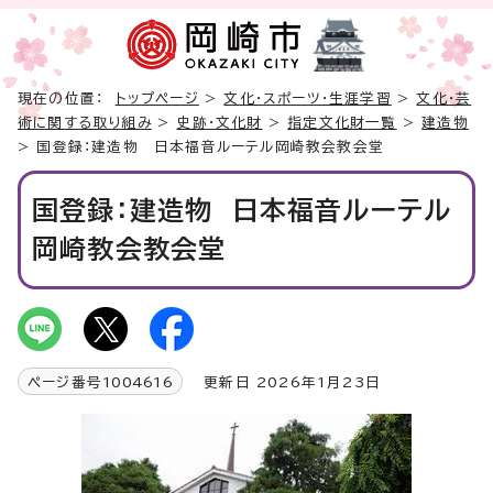
現在の位置：
トップページ
>
文化・スポーツ・生涯学習
>
文化・芸
術に関する取り組み
>
史跡・文化財
>
指定文化財一覧
>
建造物
> 国登録：建造物 日本福音ルーテル岡崎教会教会堂
国登録：建造物 日本福音ルーテル
岡崎教会教会堂
ページ番号
1004616
更新日 2026年1月23日