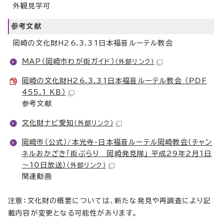
外観見学可
参考文献
岡崎の文化財H26.3.31日本福音ルーテル教会
MAP（岡崎市わが街ガイド）
（外部リンク）
岡崎の文化財H26.3.31日本福音ルーテル教会 （PDF
455.1 KB）
参考文献
文化財ナビ愛知
（外部リンク）
岡崎市（公式）/本光寺・日本福音ルーテル岡崎教会（チャン
ネルおかざき「街ぶらり 岡崎発見隊」 平成29年2月1日
～10日放送）
（外部リンク）
関連動画
注意：文化財の概要については、新たな発見や再調査により記
載内容が変更となる可能性があります。