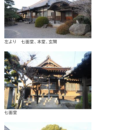
左より 七面堂、本堂、玄関
七面堂