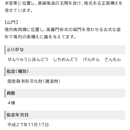
本堂東に位置し、唐破風造の玄関を設け、格式ある正面構えを
見せています。
【山門】
境内南西隅に位置し、高麗門形式の城門を思わせる古式な姿
形で境内の表構えに趣を与えてます。
ふりがな
ぜんりゅうじほんどう しちめんどう げんかん さんもん
指定（種別）
国登録有形文化財（建造物）
員数
4棟
指定年月日
平成27年11月17日