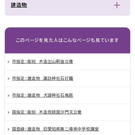
建造物
このページを見た人は
こんなページも見ています
市指定：彫刻 木造出山釈迦立像
市指定：建造物 諏訪神社石灯籠
市指定：建造物 犬頭神社石鳥居
国指定：彫刻 木造兜跋毘沙門天立像
国登録：建造物 旧愛知県第二尋常中学校講堂