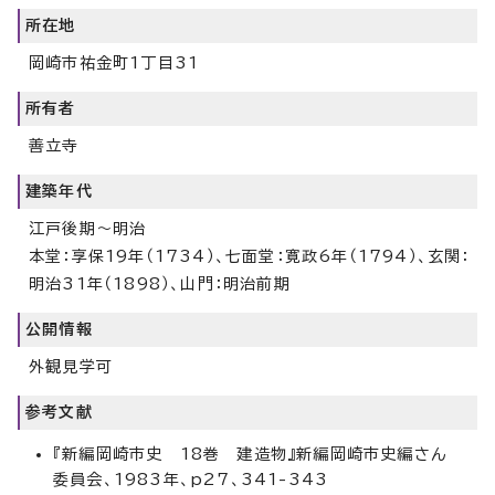
所在地
岡崎市祐金町1丁目31
所有者
善立寺
建築年代
江戸後期～明治
本堂：享保19年（1734）、七面堂：寛政6年（1794）、玄関：
明治31年（1898）、山門：明治前期
公開情報
外観見学可
参考文献
『新編岡崎市史 18巻 建造物』新編岡崎市史編さん
委員会、1983年、p27、341-343