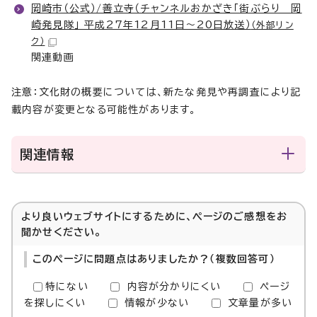
岡崎市（公式）/善立寺（チャンネルおかざき「街ぶらり 岡
崎発見隊」 平成27年12月11日～20日放送）
（外部リン
ク）
関連動画
注意：文化財の概要については、新たな発見や再調査により記
載内容が変更となる可能性があります。
関連情報
より良いウェブサイトにするために、ページのご感想をお
聞かせください。
このページに問題点はありましたか？（複数回答可）
特にない
内容が分かりにくい
ページ
を探しにくい
情報が少ない
文章量が多い