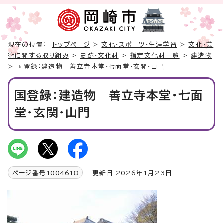
現在の位置：
トップページ
>
文化・スポーツ・生涯学習
>
文化・芸
術に関する取り組み
>
史跡・文化財
>
指定文化財一覧
>
建造物
> 国登録：建造物 善立寺本堂・七面堂・玄関・山門
国登録：建造物 善立寺本堂・七面
堂・玄関・山門
ページ番号
1004618
更新日 2026年1月23日