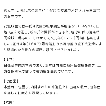
善立寺は、元は応仁元年（1467）に安城で創建された日蓮宗
のお寺です。
安城城主で松平氏4代目の松平親忠が明応6年（1497）に田
地3反を寄進し、松平氏と関係ができると、親忠の孫の清康が
岡崎城に移るのにあわせて天文元年（1532）岡崎に移転しま
した。正保4年（1647）岡崎藩主の水野忠善の城下改造策によ
り総掘内から現在の場所に移転させられました。
【本堂】
日蓮宗寺院の堂舎であり、本堂は内陣に禅宗須弥壇を置き、上
方を極彩色で飾って装飾度を高めています。
【七面堂】
本堂西に位置し、内陣まわりの来迎柱上に出組を載せ、極彩色
を施して荘厳さを表現しています。
【玄関】