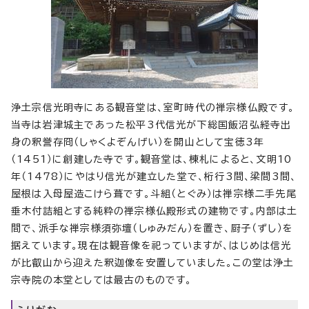
浄土宗信光明寺にある観音堂は、室町時代の禅宗様仏殿です。
当寺は岩津城主であった松平3代信光が下総国飯沼弘経寺出
身の釈誉存冏（しゃくよぞんげい）を開山として宝徳3年
（1451）に創建した寺です。観音堂は、棟札によると、文明10
年（1478）にやはり信光が建立した堂で、桁行3間、梁間3間、
屋根は入母屋造こけら葺です。斗組（とぐみ）は禅宗様二手先尾
垂木付詰組とする純粋の禅宗様仏殿形式の建物です。内部は土
間で、派手な禅宗様須弥壇（しゅみだん）を置き、厨子（ずし）を
据えています。現在は観音像を祀っていますが、はじめは信光
が比叡山から迎えた釈迦像を安置していました。この堂は浄土
宗寺院の本堂としては最古のものです。