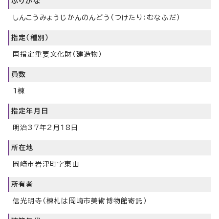
ふりがな
しんこうみょうじかんのんどう（つけたり：むなふだ）
指定（種別）
国指定重要文化財（建造物）
員数
1棟
指定年月日
明治37年2月18日
所在地
岡崎市岩津町字東山
所有者
信光明寺（棟札は岡崎市美術博物館寄託）