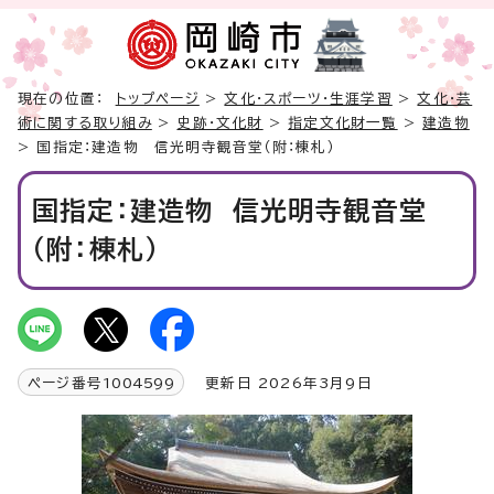
現在の位置：
トップページ
>
文化・スポーツ・生涯学習
>
文化・芸
術に関する取り組み
>
史跡・文化財
>
指定文化財一覧
>
建造物
> 国指定：建造物 信光明寺観音堂（附：棟札）
国指定：建造物 信光明寺観音堂
（附：棟札）
ページ番号
1004599
更新日 2026年3月9日