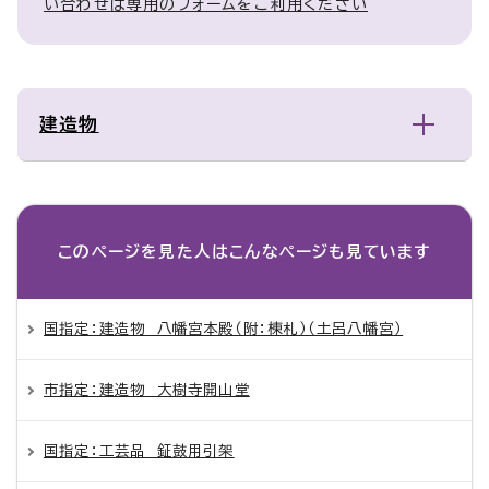
い合わせは専用のフォームをご利用ください
建造物
このページを見た人は
こんなページも見ています
国指定：建造物 八幡宮本殿（附：棟札）（土呂八幡宮）
市指定：建造物 大樹寺開山堂
国指定：工芸品 鉦鼓用引架