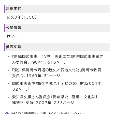
建築年代
延文3年（1358）
公開情報
見学可
参考文献
『新編岡崎市史 17巻 美術工芸』新編岡崎市史編さ
ん委員会、1984年、616ページ
『愛知県岡崎市周辺の歴史と石造文化財』岡崎市教育
委員会、1969年、31ページ
岡崎市美術博物館『再発見！岡崎の文化財』2001年、
32ページ
愛知県史編さん委員会『愛知県史 別編 文化財1
建造物・史跡』2007年、233ページ
MAP（岡崎市わが街ガイド）
（外部リンク）