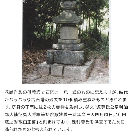
花崗岩製の供養塔で石塔は一見一式のものに思えますが、時代
がバラバラな古石塔の残欠を10個積み重ねたものと思われま
す。塔身の正面には2枚の扉枠を彫刻し、銘文「源尊氏公足利治
部大輔征夷大将軍等持院殿妙義干時延文三天四月晦日足利内
蔵之尉敬白正啓」と刻まれており、足利尊氏を供養するために
造られたものと考えられています。