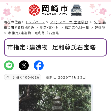
現在の位置：
トップページ
>
文化・スポーツ・生涯学習
>
文化・芸
術に関する取り組み
>
史跡・文化財
>
指定文化財一覧
>
建造物
> 市指定：建造物 足利尊氏石宝塔
市指定：建造物 足利尊氏石宝塔
ページ番号
1004626
更新日 2026年1月23日