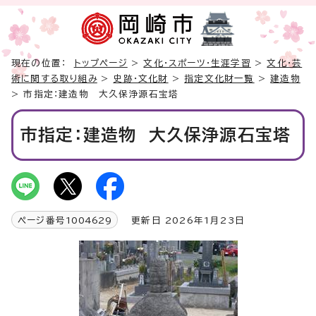
現在の位置：
トップページ
>
文化・スポーツ・生涯学習
>
文化・芸
術に関する取り組み
>
史跡・文化財
>
指定文化財一覧
>
建造物
> 市指定：建造物 大久保浄源石宝塔
市指定：建造物 大久保浄源石宝塔
ページ番号
1004629
更新日 2026年1月23日