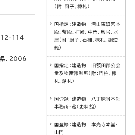
（附：厨子、棟札）
国指定：建造物 滝山東照宮本
殿、幣殿、拝殿、中門、鳥居、水
2-114
屋（附：厨子、石柵、棟札、銅燈
籠）
県、2006
国指定：建造物 旧額田郡公会
堂及物産陳列所（附：門柱、棟
札、銘札）
国登録：建造物 八丁味噌本社
事務所・蔵（史料館）
国登録：建造物 本光寺本堂・
山門