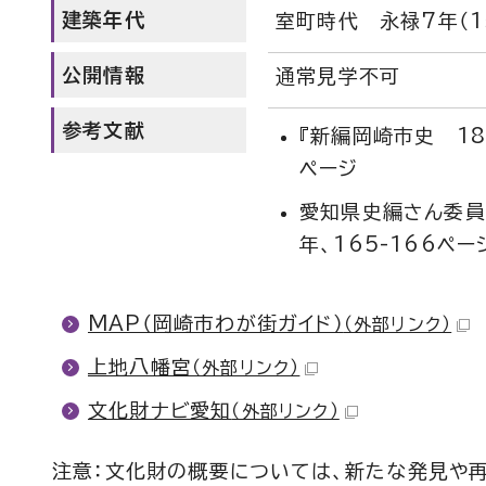
建築年代
室町時代 永禄7年（1
公開情報
通常見学不可
参考文献
『新編岡崎市史 18
ページ
愛知県史編さん委員
年、165-166ペー
MAP（岡崎市わが街ガイド）
（外部リンク）
上地八幡宮
（外部リンク）
文化財ナビ愛知
（外部リンク）
注意：文化財の概要については、新たな発見や