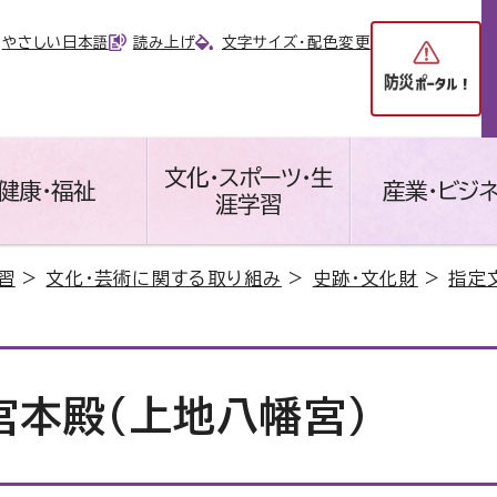
やさしい日本語
読み上げ
文字サイズ・配色変更
文化・スポーツ・生
健康・福祉
産業・ビジ
涯学習
習
>
文化・芸術に関する取り組み
>
史跡・文化財
>
指定
宮本殿（上地八幡宮）