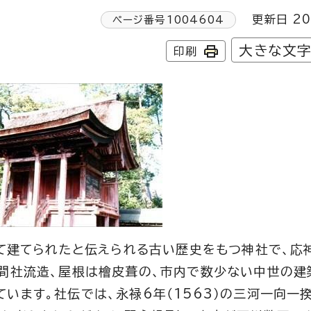
更新日 20
ページ番号
1004604
大きな文
印刷
って建てられたと伝えられる古い歴史をもつ神社で、応
三間社流造、屋根は檜皮葺の、市内で数少ない中世の建
います。社伝では、永禄6年（1563）の三河一向一