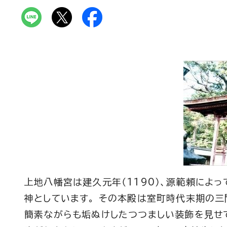
上地八幡宮は建久元年（1190）、源範頼によ
神としています。 その本殿は室町時代末期の
簡素ながらも垢ぬけしたつつましい装飾を見せて