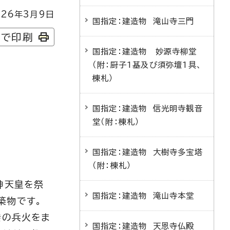
26年3月9日
国指定：建造物 滝山寺三門
字で印刷
国指定：建造物 妙源寺柳堂
（附：厨子1基及び須弥壇1具、
棟札）
国指定：建造物 信光明寺観音
堂（附：棟札）
国指定：建造物 大樹寺多宝塔
（附：棟札）
神天皇を祭
国指定：建造物 滝山寺本堂
築物です。
揆の兵火をま
国指定：建造物 天恩寺仏殿