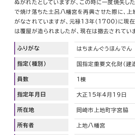
ぬがれたとしていますが、この時に一度焼失し
で焼け落ちた土呂八幡宮を再興させた際に、上
がなされていますが、元禄13年（1700）に現
は覆屋が造られましたが、現在は撤去されてい
ふりがな
はちまんぐうほんでん
指定（種別）
国指定重要文化財（建
員数
1棟
指定年月日
大正15年4月19日
所在地
岡崎市上地町字宮脇
所有者
上地八幡宮