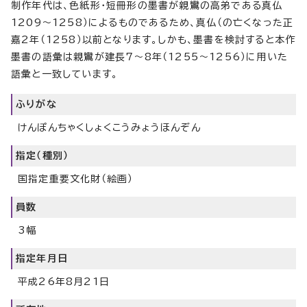
制作年代は、色紙形・短冊形の墨書が親鸞の高弟である真仏
1209～1258）によるものであるため、真仏（の亡くなった正
嘉2年（1258）以前となります。しかも、墨書を検討すると本作
墨書の語彙は親鸞が建長7～8年（1255～1256）に用いた
語彙と一致しています。
ふりがな
けんぽんちゃくしょくこうみょうほんぞん
指定（種別）
国指定重要文化財（絵画）
員数
3幅
指定年月日
平成26年8月21日