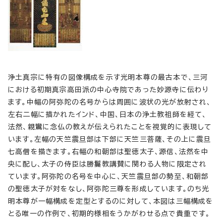
浄土真宗に特有の図像構成を示す光明本尊の最古本で、三河
における初期真宗高田派の中心寺院であった妙源寺に伝わり
ます。中幅の阿弥陀の名号からは周囲に波状の光が放射され、
左右二幅に描かれたインド、中国、日本の浄土教祖師を経て、
法然、親鸞に念仏の教えが伝えられたことを視覚的に表現して
います。左幅の天竺震旦部は下部に天竺三菩薩、その上に震旦
七高僧を描きます。右幅の和朝部は聖徳太子、源信、法然を中
央に配し、太子の侍臣は勝鬘教講賛に関わる人物に限定され
ています。阿弥陀の名号を中心に、天竺震旦部の勢至、和朝部
の聖徳太子が対をなし、阿弥陀三尊を形成しています。のち光
明本尊が一幅構成を定型とするのに対して、本図は三幅構成を
とる唯一の作例で、初期的様相をうかがわせる点で貴重です。