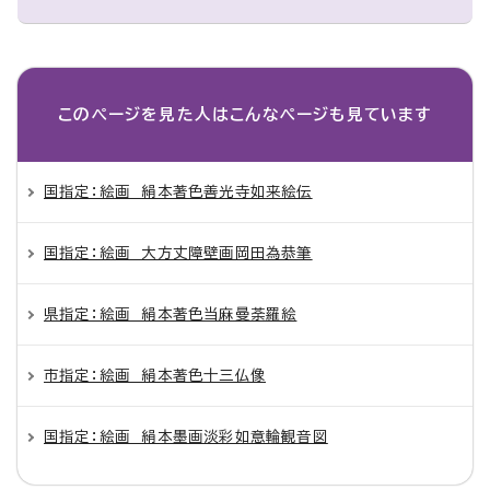
このページを見た人は
こんなページも見ています
国指定：絵画 絹本著色善光寺如来絵伝
国指定：絵画 大方丈障壁画岡田為恭筆
県指定：絵画 絹本著色当麻曼荼羅絵
市指定：絵画 絹本著色十三仏像
国指定：絵画 絹本墨画淡彩如意輪観音図