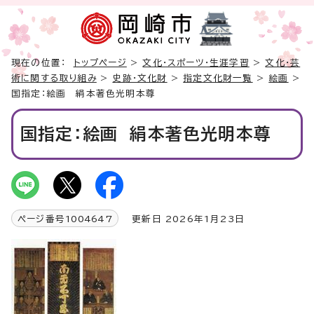
現在の位置：
トップページ
>
文化・スポーツ・生涯学習
>
文化・芸
術に関する取り組み
>
史跡・文化財
>
指定文化財一覧
>
絵画
>
国指定：絵画 絹本著色光明本尊
国指定：絵画 絹本著色光明本尊
ページ番号
1004647
更新日 2026年1月23日