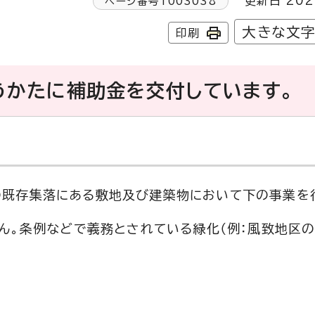
更新日 202
ページ番号
1003038
大きな文
印刷
うかたに補助金を交付しています。
既存集落にある敷地及び建築物において下の事業を
ん。条例などで義務とされている緑化（例：風致地区の