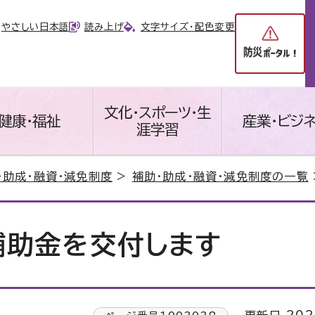
やさしい日本語
読み上げ
文字サイズ・配色変更
文化・スポーツ・生
健康・福祉
産業・ビジ
涯学習
・助成・融資・減免制度
>
補助・助成・融資・減免制度の一覧
補助金を交付します