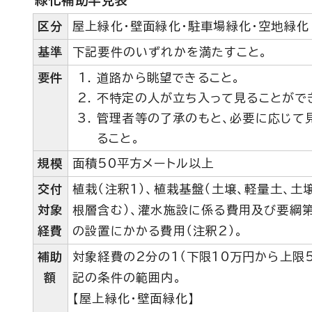
緑化補助早見表
区分
屋上緑化・壁面緑化・駐車場緑化・空地緑化
基準
下記要件のいずれかを満たすこと。
要件
道路から眺望できること。
不特定の人が立ち入って見ることがで
管理者等の了承のもと、必要に応じて
ること。
規模
面積50平方メートル以上
交付
植栽（注釈1）、植栽基盤（土壌、軽量土、土
対象
根層含む）、灌水施設に係る費用及び要綱
経費
の設置にかかる費用（注釈2）。
補助
対象経費の2分の1（下限10万円から上限5
額
記の条件の範囲内。
【屋上緑化・壁面緑化】