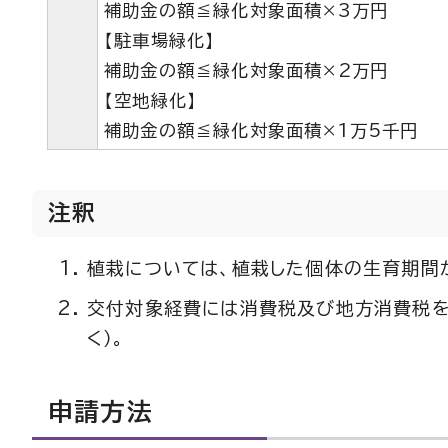
補助金の額≦緑化対象面積×3万円
【駐車場緑化】
補助金の額≦緑化対象面積×2万円
【空地緑化】
補助金の額≦緑化対象面積×1万5千円
注釈
植栽については、植栽した個体の生育期間
交付対象経費には消費税及び地方消費税を
く）。
申請方法