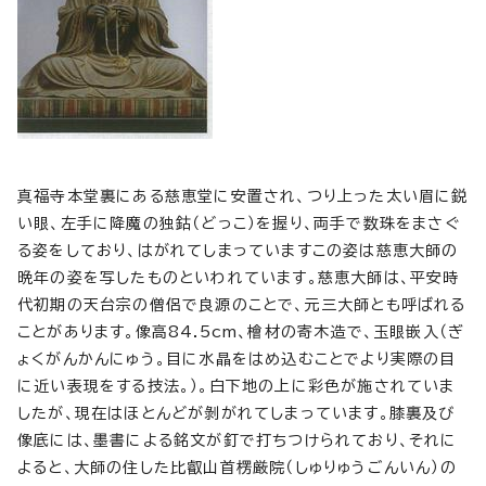
真福寺本堂裏にある慈恵堂に安置され、つり上った太い眉に鋭
い眼、左手に降魔の独鈷（どっこ）を握り、両手で数珠をまさぐ
る姿をしており、はがれてしまっていますこの姿は慈恵大師の
晩年の姿を写したものといわれています。慈恵大師は、平安時
代初期の天台宗の僧侶で良源のことで、元三大師とも呼ばれる
ことがあります。像高84.5cm、檜材の寄木造で、玉眼嵌入（ぎ
ょくがんかんにゅう。目に水晶をはめ込むことでより実際の目
に近い表現をする技法。）。白下地の上に彩色が施されていま
したが、現在はほとんどが剝がれてしまっています。膝裏及び
像底には、墨書による銘文が釘で打ちつけられており、それに
よると、大師の住した比叡山首楞厳院（しゅりゅうごんいん）の