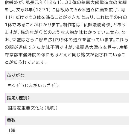
僧栄盛が、弘長元年（1261）、33体の慈恵大師像造立の発願
をし、文永8年（1271）には改めて66体造立に願を広げ、同
11年だけでも3体を造ることができたとあり、これはその内の
1体であることがわかります。制作者は「仏師法橋奝快」とあり
ますが、残念ながらどのような人物かはわかっていません。な
お、栄盛はさらに願を広げ99体の造立を誓っています。これら
の願が達成できたかは不明ですが、滋賀県大津市本覚寺、京都
府京都市曼殊院の像にもほとんど同じ銘文が記されているこ
とが知られています。
ふりがな
もくぞうじえだいしざぞう
指定（種別）
国指定重要文化財（彫刻）
員数
1軀