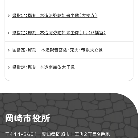
県指定：彫刻 木造阿弥陀如来坐像（大樹寺）
県指定：彫刻 木造阿弥陀如来坐像（土呂八幡宮）
国指定：彫刻 木造観音菩薩・梵天・帝釈天立像
県指定：彫刻 木造南無仏太子像
岡崎市役所
〒444-8601 愛知県岡崎市十王町2丁目9番地