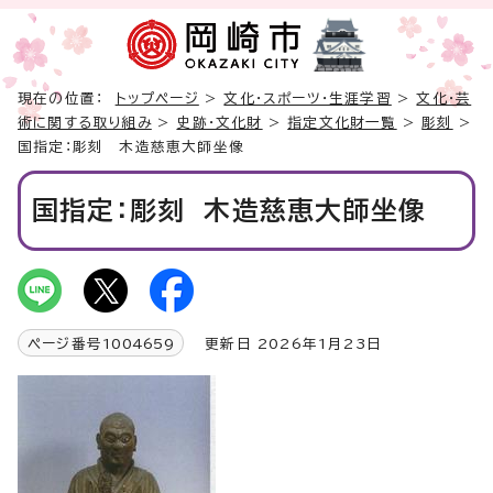
現在の位置：
トップページ
>
文化・スポーツ・生涯学習
>
文化・芸
術に関する取り組み
>
史跡・文化財
>
指定文化財一覧
>
彫刻
>
国指定：彫刻 木造慈恵大師坐像
国指定：彫刻 木造慈恵大師坐像
ページ番号
1004659
更新日 2026年1月23日