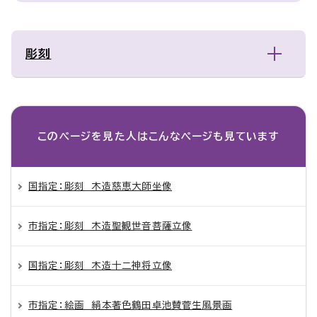
彫刻
このページを見た人は
こんなページも見ています
国指定：彫刻 木造慈恵大師坐像
市指定：彫刻 木造聖観世音菩薩立像
国指定：彫刻 木造十二神将立像
市指定：絵画 絹本著色鶴田卓池賛菅生風景画