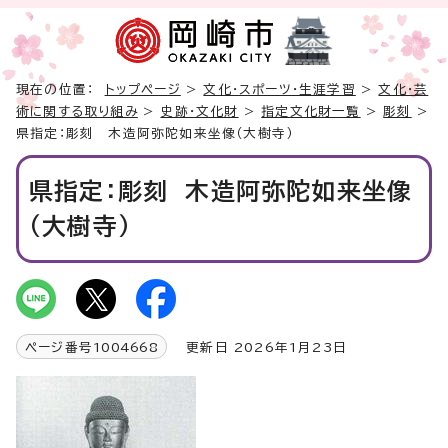
現在の位置：
トップページ
>
文化・スポーツ・生涯学習
>
文化・芸
術に関する取り組み
>
史跡・文化財
>
指定文化財一覧
>
彫刻
>
県指定：彫刻 木造阿弥陀如来坐像（大樹寺）
県指定：彫刻 木造阿弥陀如来坐像
（大樹寺）
ページ番号
1004668
更新日 2026年1月23日