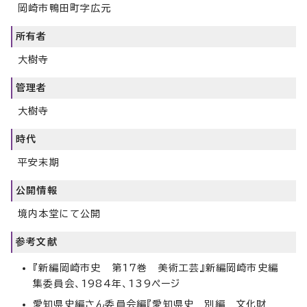
岡崎市鴨田町字広元
所有者
大樹寺
管理者
大樹寺
時代
平安末期
公開情報
境内本堂にて公開
参考文献
『新編岡崎市史 第17巻 美術工芸』新編岡崎市史編
集委員会、1984年、139ページ
愛知県史編さん委員会編『愛知県史 別編 文化財