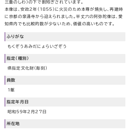
三重のしわ）の下で割矧ぎされています。
本像は、安政2年（1855）に火災のため本尊が焼失し、再建時
に京都の泉涌寺から迎えられました。半丈六の阿弥陀像は、愛
知県内でも比較的数が少ないため、価値の高いものです。
ふりがな
もくぞうあみだにょらいざぞう
指定（種別）
県指定文化財（彫刻）
員数
1躯
指定年月日
昭和59年2月27日
所在地