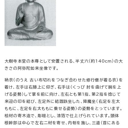
大樹寺本堂の本尊として安置される、半丈六（約140cm）の大
きさの阿弥陀如来坐像です。
衲衣（のうえ 古い布切れをつなぎ合わせた修行僧が着る衣）を
着け、左手は右膝上に仰ぎ、右手は（くっぴ 肘を曲げて腕を上
げる姿勢）して掌を前に向け、左右とも第1指、第2指を捻じて
来迎の印を結び、左足外に結跏趺坐した、降魔坐（右足を左太
ももに、左足を右太ももに乗せる姿勢）の姿勢をとっています。
桧材の寄木造で、彫眼とし、漆箔で仕上げられています。頭体
根幹部は中心で左右二材を寄せ、内刳を施し、三道（首にある