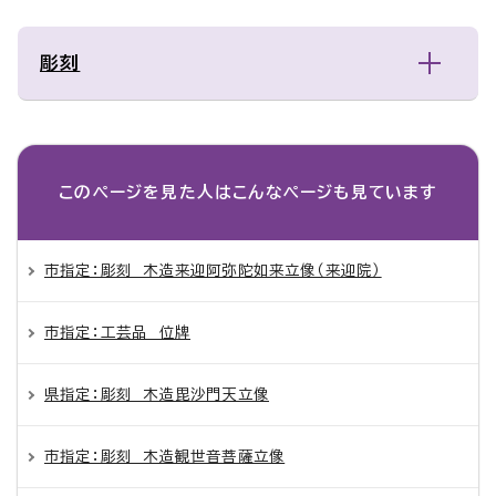
彫刻
このページを見た人は
こんなページも見ています
市指定：彫刻 木造来迎阿弥陀如来立像（来迎院）
市指定：工芸品 位牌
県指定：彫刻 木造毘沙門天立像
市指定：彫刻 木造観世音菩薩立像