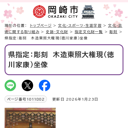
現在の位置：
トップページ
>
文化・スポーツ・生涯学習
>
文化・芸
術に関する取り組み
>
史跡・文化財
>
指定文化財一覧
>
彫刻
>
県指定：彫刻 木造東照大権現（徳川家康）坐像
県指定：彫刻 木造東照大権現（徳
川家康）坐像
ページ番号
1011802
更新日 2026年1月23日