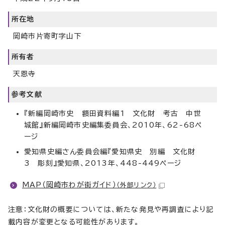
所在地
岡崎市片寄町字山下
所有者
天恩寺
参考文献
『新編岡崎市史 額田資料編1 文化財 考古 中世
城館』新編岡崎市史編集委員会、2010年、62-68ペ
ージ
愛知県史編さん委員会編『愛知県史 別編 文化財
3 彫刻』愛知県、2013年、448-449ページ
MAP（岡崎市わが街ガイド）
（外部リンク）
注意：文化財の概要については、新たな発見や再調査により記
載内容が変更となる可能性があります。