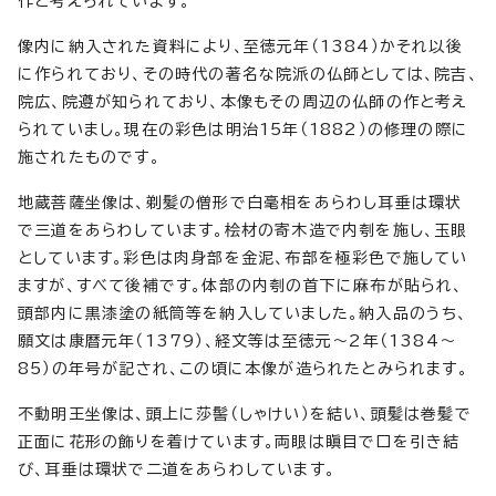
作と考えられています。
像内に納入された資料により、至徳元年（1384）かそれ以後
に作られており、その時代の著名な院派の仏師としては、院吉、
院広、院遵が知られており、本像もその周辺の仏師の作と考え
られていまし。現在の彩色は明治15年（1882）の修理の際に
施されたものです。
地蔵菩薩坐像は、剃髪の僧形で白毫相をあらわし耳垂は環状
で三道をあらわしています。桧材の寄木造で内刳を施し、玉眼
としています。彩色は肉身部を金泥、布部を極彩色で施してい
ますが、すべて後補です。体部の内刳の首下に麻布が貼られ、
頭部内に黒漆塗の紙筒等を納入していました。納入品のうち、
願文は康暦元年（1379）、経文等は至徳元～2年（1384～
85）の年号が記され、この頃に本像が造られたとみられます。
不動明王坐像は、頭上に莎髻（しゃけい）を結い、頭髪は巻髪で
正面に花形の飾りを着けています。両眼は瞋目で口を引き結
び、耳垂は環状で二道をあらわしています。