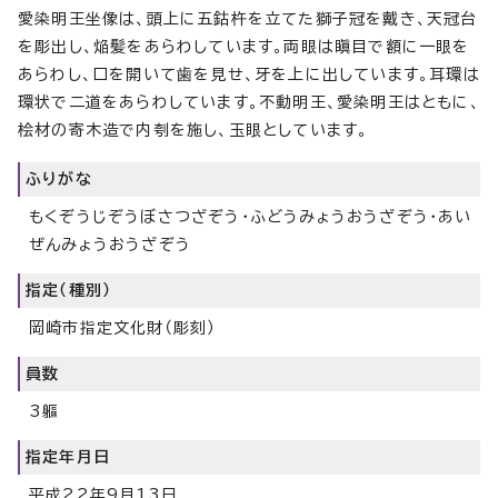
愛染明王坐像は、頭上に五鈷杵を立てた獅子冠を戴き、天冠台
を彫出し、焔髪をあらわしています。両眼は瞋目で額に一眼を
あらわし、口を開いて歯を見せ、牙を上に出しています。耳環は
環状で二道をあらわしています。不動明王、愛染明王はともに、
桧材の寄木造で内刳を施し、玉眼としています。
ふりがな
もくぞうじぞうぼさつざぞう・ふどうみょうおうざぞう・あい
ぜんみょうおうざぞう
指定（種別）
岡崎市指定文化財（彫刻）
員数
3軀
指定年月日
平成22年9月13日