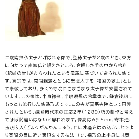
二歳南無仏太子と呼ばれる像で、聖徳太子が2歳のとき、東方
に向かって南無仏と唱えたところ、合唱した手の中から舎利
（釈迦の骨）があらわれたという伝説に基づいて造られた像で
す。真宗では、開祖親鸞とともに聖徳太子を「和国の教主」とし
て崇敬しており、多くの寺院にさまざまな太子像が安置されて
います。この像は、半身裸形、半眼瞑想の合掌体で、鎌倉後期に
もっとも流行した像造形式です。この寺が真宗寺院として再興
されたという、鎌倉時代末の正応2年（1289）頃の制作と考え
てほぼ間違いはないと思われます。像高は69.5cm、寄木造、
玉眼嵌入（ぎょくがんかんにゅう。目に水晶をはめ込むことでよ
り実際の目に近い表現をする技法。）で、裸形の上半身には黄