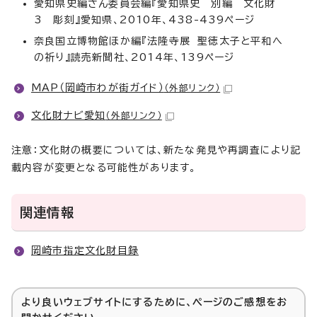
愛知県史編さん委員会編『愛知県史 別編 文化財
3 彫刻』愛知県、2010年、438-439ページ
奈良国立博物館ほか編『法隆寺展 聖徳太子と平和へ
の祈り』読売新聞社、2014年、139ページ
MAP（岡崎市わが街ガイド）
（外部リンク）
文化財ナビ愛知
（外部リンク）
注意：文化財の概要については、新たな発見や再調査により記
載内容が変更となる可能性があります。
関連情報
岡崎市指定文化財目録
より良いウェブサイトにするために、ページのご感想をお