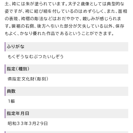
土、袴には朱が塗られています。太子2歳像としては典型的な
姿ですが、袴に結び紐を付しているのはめずらしく、また、面相
の表現、袴褶の彫法などはおだやかで、親しみが感じられま
す。裳裾の右側、後方へ引いた部分が欠失している以外、保存
もよく、かなり優れた作品であるということができます。
ふりがな
もくぞうなむぶつたいしぞう
指定（種別）
県指定文化財（彫刻）
員数
1軀
指定年月日
昭和33年3月29日