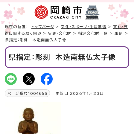
現在の位置：
トップページ
>
文化・スポーツ・生涯学習
>
文化・芸
術に関する取り組み
>
史跡・文化財
>
指定文化財一覧
>
彫刻
>
県指定：彫刻 木造南無仏太子像
県指定：彫刻 木造南無仏太子像
ページ番号
1004665
更新日 2026年1月23日