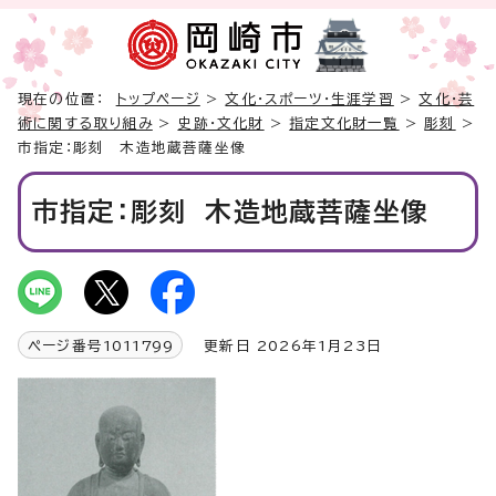
現在の位置：
トップページ
>
文化・スポーツ・生涯学習
>
文化・芸
術に関する取り組み
>
史跡・文化財
>
指定文化財一覧
>
彫刻
>
市指定：彫刻 木造地蔵菩薩坐像
市指定：彫刻 木造地蔵菩薩坐像
ページ番号
1011799
更新日 2026年1月23日