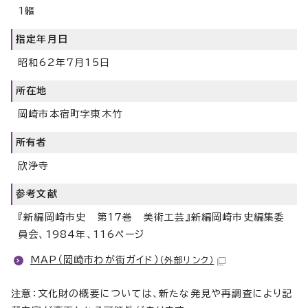
1軀
指定年月日
昭和62年7月15日
所在地
岡崎市本宿町字東木竹
所有者
欣浄寺
参考文献
『新編岡崎市史 第17巻 美術工芸』新編岡崎市史編集委
員会、1984年、116ページ
MAP（岡崎市わが街ガイド）
（外部リンク）
注意：文化財の概要については、新たな発見や再調査により記