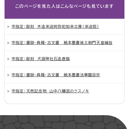
このページを見た人は
こんなページも見ています
市指定：彫刻 木造来迎阿弥陀如来立像（来迎院）
市指定：書跡・典籍・古文書 紙本墨書後土御門天皇綸旨
市指定：彫刻 犬頭神社石造唐猫
市指定：書跡・典籍・古文書 紙本墨書法華題目抄
市指定：天然記念物 山中八幡宮のクスノキ