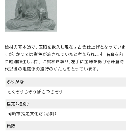
桧材の寄木造で、玉眼を嵌入し現在は古色仕上げとなっていま
すが、かつては彩色が施されていたと考えられます。右脚を前
に結跏趺坐し、右手に錫杖を執り、左手に宝珠を掲げる鎌倉時
代以後の地蔵像の通行のかたちをとっています。
ふりがな
もくぞうじぞうぼさつざぞう
指定（種別）
岡崎市指定文化財（彫刻）
員数