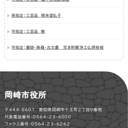
県指定：工芸品 根来塗払子
市指定：工芸品 鞍
市指定：書跡・典籍・古文書 写本称賛浄土仏摂受経
岡崎市役所
〒444-8601 愛知県岡崎市十王町2丁目9番地
代表電話番号：0564-23-6000
ファクス番号：0564-23-6262