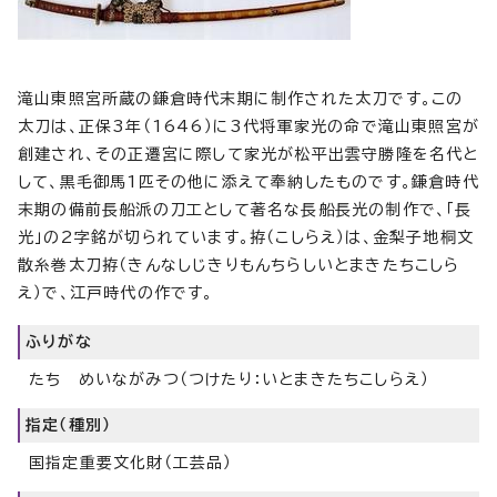
滝山東照宮所蔵の鎌倉時代末期に制作された太刀です。この
太刀は、正保3年（1646）に3代将軍家光の命で滝山東照宮が
創建され、その正遷宮に際して家光が松平出雲守勝隆を名代と
して、黒毛御馬1匹その他に添えて奉納したものです。鎌倉時代
末期の備前長船派の刀工として著名な長船長光の制作で、「長
光」の2字銘が切られています。拵（こしらえ）は、金梨子地桐文
散糸巻太刀拵（きんなしじきりもんちらしいとまきたちこしら
え）で、江戸時代の作です。
ふりがな
たち めいながみつ（つけたり：いとまきたちこしらえ）
指定（種別）
国指定重要文化財（工芸品）