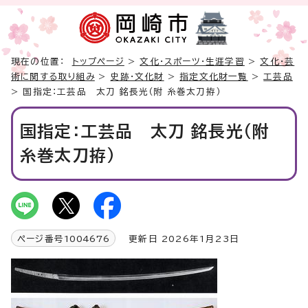
現在の位置：
トップページ
>
文化・スポーツ・生涯学習
>
文化・芸
術に関する取り組み
>
史跡・文化財
>
指定文化財一覧
>
工芸品
> 国指定：工芸品 太刀 銘長光（附 糸巻太刀拵）
国指定：工芸品 太刀 銘長光（附
糸巻太刀拵）
ページ番号
1004676
更新日 2026年1月23日