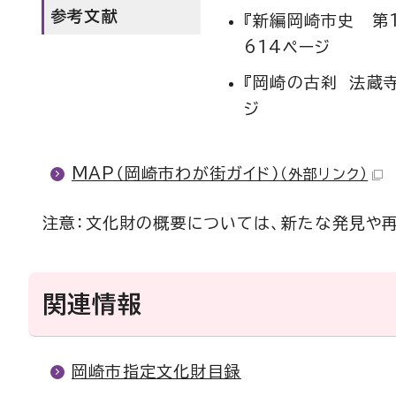
参考文献
『新編岡崎市史 第
614ページ
『岡崎の古刹 法蔵
ジ
MAP（岡崎市わが街ガイド）
（外部リンク）
注意：文化財の概要については、新たな発見や
関連情報
岡崎市指定文化財目録