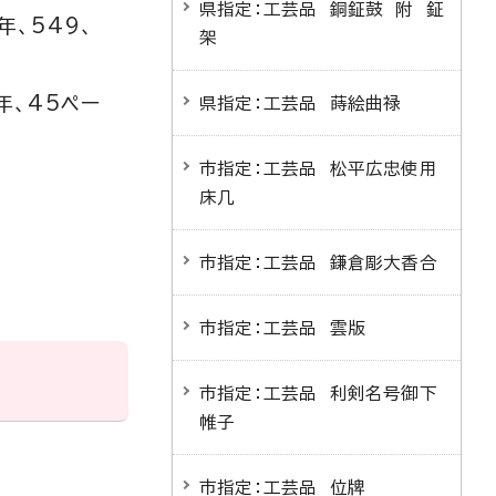
県指定：工芸品 銅鉦鼓 附 鉦
、549、
架
年、45ペー
県指定：工芸品 蒔絵曲禄
市指定：工芸品 松平広忠使用
床几
市指定：工芸品 鎌倉彫大香合
市指定：工芸品 雲版
市指定：工芸品 利剣名号御下
帷子
市指定：工芸品 位牌