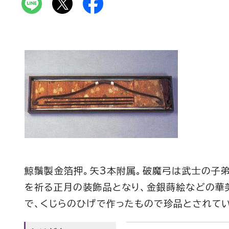
鯨鬚製金箔押。矢3本附属。破魔弓は武士の子
を祈る正月の装飾品となり、金銀蒔絵などの華
で、くじらのひげで作ったもので珍品とされてい