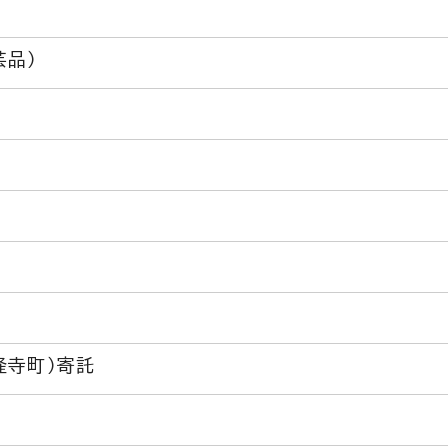
芸品）
隆寺町）寄託