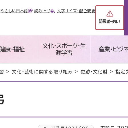
やさしい日本語
読み上げ
文字サイズ・配色変更
文化・スポーツ・生
健康・福祉
産業・ビジ
涯学習
習
>
文化・芸術に関する取り組み
>
史跡・文化財
>
指定
弓