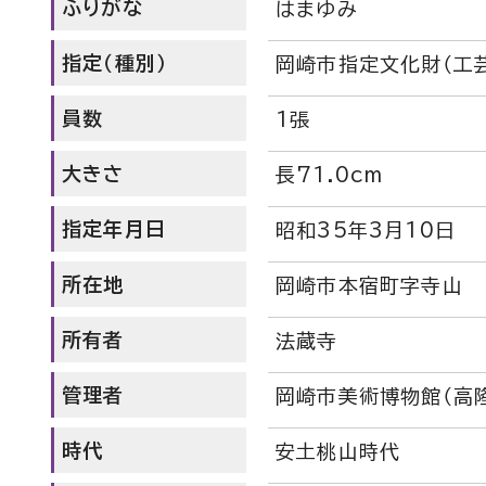
ふりがな
はまゆみ
指定（種別）
岡崎市指定文化財（工
員数
1張
大きさ
長71.0cm
指定年月日
昭和35年3月10日
所在地
岡崎市本宿町字寺山
所有者
法蔵寺
管理者
岡崎市美術博物館（高
時代
安土桃山時代